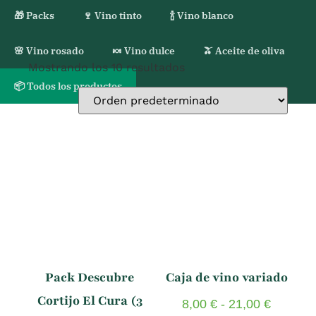
🎁 Packs
🍷 Vino tinto
🍾 Vino blanco
🌸 Vino rosado
🍬 Vino dulce
🫒 Aceite de oliva
Mostrando los 10 resultados
📦 Todos los productos
Pack Descubre
Caja de vino variado
Cortijo El Cura (3
8,00
€
-
21,00
€