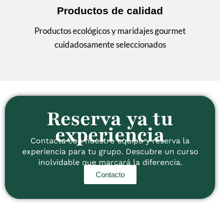
Productos de calidad
Productos ecológicos y maridajes gourmet
cuidadosamente seleccionados
Reserva ya tu
experiencia
Contacta con nuestro equipo y reserva la
experiencia para tu grupo. Descubre un curso
inolvidable que marcará la diferencia.
Contacto