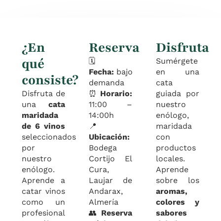
¿En
Reserva
Disfruta
qué
🗓️
Sumérgete
Fecha:
bajo
en una
consiste?
demanda
cata
Disfruta de
⏰
Horario:
guiada por
una
cata
11:00 –
nuestro
maridada
14:00h
enólogo,
de 6 vinos
📍
maridada
seleccionados
Ubicación:
con
por
Bodega
productos
nuestro
Cortijo El
locales.
enólogo.
Cura,
Aprende
Aprende a
Laujar de
sobre los
catar vinos
Andarax,
aromas,
como un
Almería
colores y
profesional
👥
Reserva
sabores