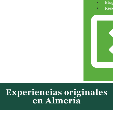
Blo
Res
Experiencias originales
en Almería