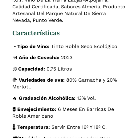
Calidad Certificada, Sabores Almería, Producto
Artesanal Del Parque Natural De Sierra
Nevada, Punto Verde.
Características
🍷
Tipo de Vino:
Tinto Roble Seco Ecológico
📅
Año de Cosecha:
2023
⚖️
Capacidad:
0,75 Litros
🍇
Variedades de uva:
80% Garnacha y 20%
Merlot,.
🔥
Graduación Alcohólica:
13% Vol.
🛢️
Envejecimiento:
6 Meses En Barricas De
Roble Americano
🌡️
Temperatura:
Servir Entre 16º Y 18º C.