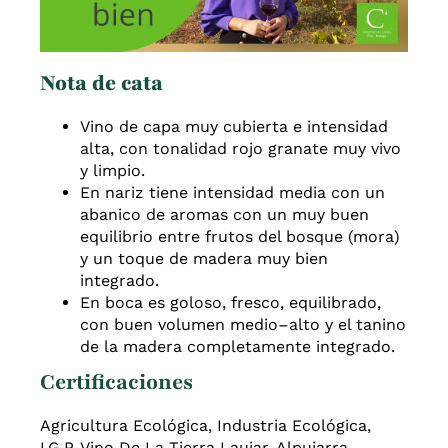
Nota de cata
Vino de capa muy cubierta e intensidad
alta, con
tonalidad rojo granate muy vivo
y limpio.
En nariz tiene intensidad
media con un
abanico de aromas con un muy buen
equilibrio entre
frutos del bosque (
m
ora)
y un toque de madera muy bien
integrado.
En boca es goloso, fresco, equilibrado,
con buen volumen
medio
–
alto
y el tanino
de la madera completamente integrado.
Certificaciones
Agricultura Ecológica, Industria Ecológica,
I.G.P. Vino De La Tierra Laujar-Alpujarra,