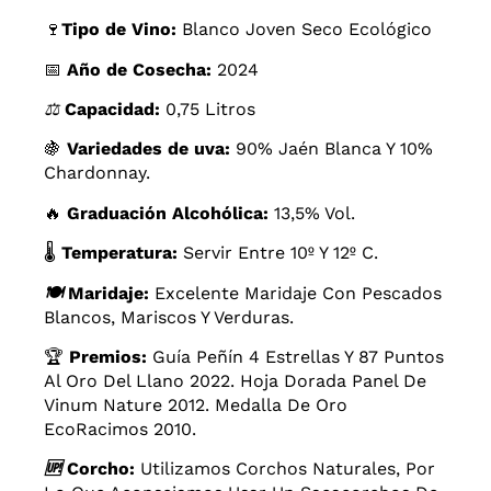
🍷
Tipo de Vino:
Blanco Joven Seco Ecológico
📅
Año de Cosecha:
2024
⚖️
Capacidad:
0,75 Litros
🍇
Variedades de uva:
90% Jaén Blanca Y 10%
Chardonnay.
🔥
Graduación Alcohólica:
13,5% Vol.
🌡️
Temperatura:
Servir Entre 10º Y 12º C.
🍽️
Maridaje:
Excelente Maridaje Con Pescados
Blancos, Mariscos Y Verduras.
🏆
Premios:
Guía Peñín 4 Estrellas Y 87 Puntos
Al Oro Del Llano 2022. Hoja Dorada Panel De
Vinum Nature 2012. Medalla De Oro
EcoRacimos 2010.
🆙
Corcho:
Utilizamos Corchos Naturales, Por