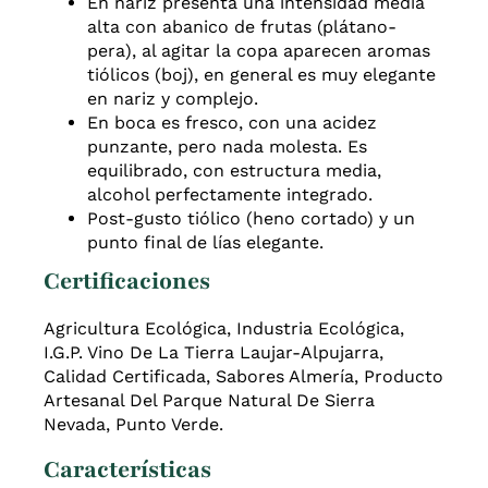
En nariz presenta una intensidad media
alta con abanico de
frutas (
p
látano-
p
era), al agitar la copa aparecen aromas
tiólicos
(
b
oj), en general es muy elegante
en nariz y complejo.
En boca es
fresco, con una acidez
punzante, pero nada molesta.
Es
equilibrado,
con estructura media,
alcohol perfectamente integrado.
Post-gusto
tiólico
(
h
eno
cortado) y un
punto final de
l
í
as
elegante
.
Certificaciones
Agricultura Ecológica, Industria Ecológica,
I.G.P. Vino De La Tierra Laujar-Alpujarra,
Calidad Certificada, Sabores Almería, Producto
Artesanal Del Parque Natural De Sierra
Nevada, Punto Verde.
Características