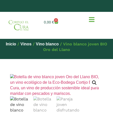
0
0,00
€
/
/
/ Vino blanco joven BIO
Inicio
Vinos
Vino blanco
Oro del Llano