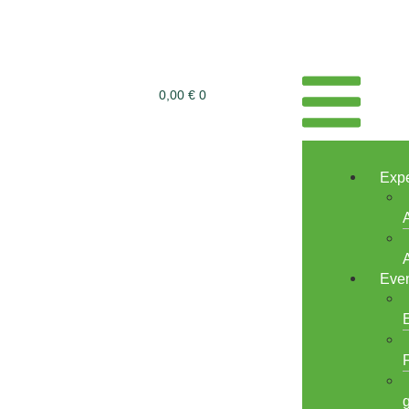
0,00
€
0
Expe
Even