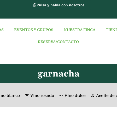
Pulsa y habla con nosotros
AS
EVENTOS Y GRUPOS
NUESTRA FINCA
TIEN
RESERVA/CONTACTO
garnacha
Vino blanco
🌸 Vino rosado
🍬 Vino dulce
🫒 Aceite de 