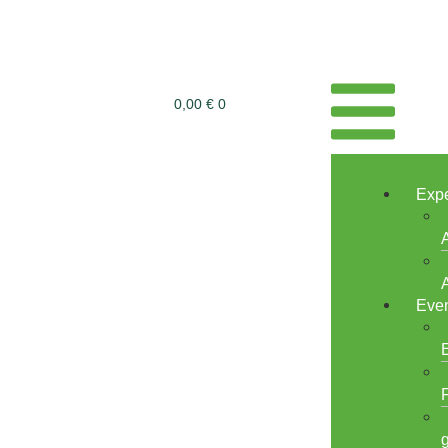
0,00
€
0
Expe
Even