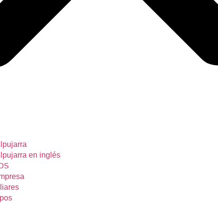
lpujarra
lpujarra en inglés
OS
Empresa
liares
upos