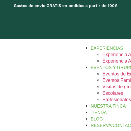
Gastos de envío GRATIS en pedidos a partir de 100€
EXPERIENCIAS
Experiencia A
Experiencia A
EVENTOS Y GRUP
Eventos de 
Eventos Fami
Visitas de gr
Escolares
Profesionale
NUESTRA FINCA
TIENDA
BLOG
RESERVA/CONTA