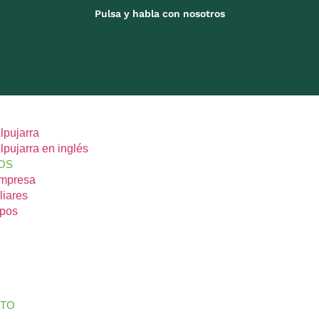
Pulsa y habla con nosotros
lpujarra
lpujarra en inglés
OS
Empresa
liares
upos
s
CTO