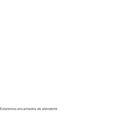
Términos y condiciones
Cookies
Privacidad
Aviso Legal
Estaremos encantados de atenderte