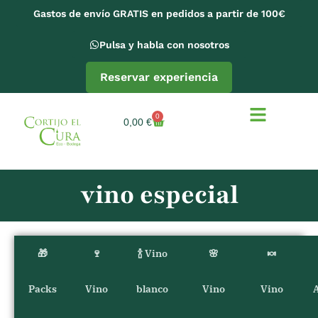
Gastos de envío GRATIS en pedidos a partir de 100€
Pulsa y habla con nosotros
Reservar experiencia
0
0,00
€
vino especial
🎁
🍷
🍾 Vino
🌸
🍬
Packs
Vino
blanco
Vino
Vino