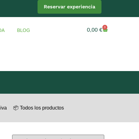
Reservar experiencia
0
0,00
€
DA
BLOG
liva
📦 Todos los productos