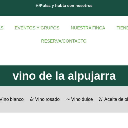
Pulsa y habla con nosotros
AS
EVENTOS Y GRUPOS
NUESTRA FINCA
TIEN
RESERVA/CONTACTO
vino de la alpujarra
 Vino blanco
🌸 Vino rosado
🍬 Vino dulce
🫒 Aceite de o